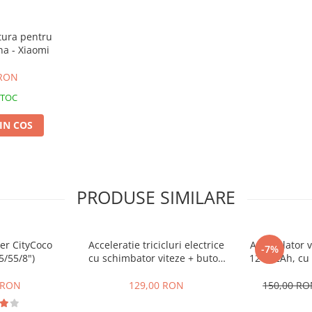
tura pentru
na - Xiaomi
 RON
STOC
IN COS
PRODUSE SIMILARE
er CityCoco
Acceleratie tricicluri electrice
Acumulator ve
-7%
5/55/8")
cu schimbator viteze + buton
12V 12Ah, cu 
mers inainte,inapoi
 RON
129,00 RON
150,00 R