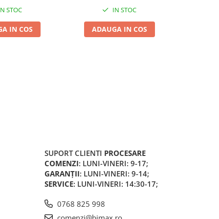
IN STOC
IN STOC
A IN COS
ADAUGA IN COS
ADA
SUPORT CLIENTI
PROCESARE
COMENZI
: LUNI-VINERI: 9-17;
GARANȚII
: LUNI-VINERI: 9-14;
SERVICE
: LUNI-VINERI: 14:30-17;
0768 825 998
comenzi@bimax.ro