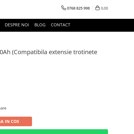
0768 825 998
0,00
DESPRE NOI
BLOG
CONTACT
0Ah (Compatibila extensie trotinete
oare
A IN COS