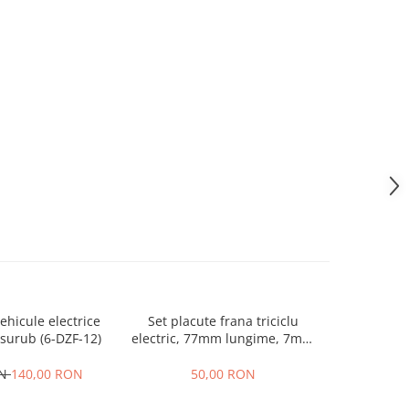
hicule electrice
Set placute frana triciclu
Incarcator
surub (6-DZF-12)
electric, 77mm lungime, 7mm
60V 2
grosime
ON
140,00 RON
50,00 RON
1