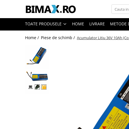
Toate Produsele
TOATE PRODUSELE
HOME
LIVRARE
METODE 
Triciclete Electrice
Home /
Piese de schimb /
Acumulator Litiu 36V 10Ah (Co
⬇ TIPURI
➔ Cu 1 Loc
➔ Cu 2 Locuri
➔ Acoperita
➔ Adulti - Fara permis
➔ Adulti - 2 Locuri
➔ Adulti - cu Cabina
➔ Cu 3 Roti
➔ Cu Cabina
➔ Cu Cabina fara Permis
➔ Cu Cabina Inchisa
➔ Cu Remorca