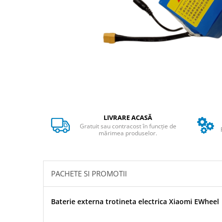
➔ Cu Remorca Fara Permis
➔ Cu Volan
➔ Fara Permis
➔ 4000W
⬇ MARCI
➔ Volta
➔ Kuba
➔ Jinpeng/AMR
➔ RDB
LIVRARE ACASĂ
➔ Ruris
Gratuit sau contracost în funcție de
➔ Arora
mărimea produselor.
PIESE DE SCHIMB
Baterii
PACHETE SI PROMOTII
Camere
Cauciucuri
Controllere
Baterie externa trotineta electrica Xiaomi EWheel
Incarcatoare