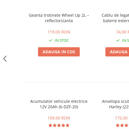
Camere
Cauciucuri
Geanta trotinete Wheel Up 2L –
Cablu de lega
Controllere
reflectorizanta
baterie exter
Incarcatoare
Biciclete Electrice
119,00 RON
74,00
⬇ TIPURI
IN STOC
IN 
Barbati
ADAUGA IN COS
ADAUGA 
Dama
Ieftine
Pliabila
Tip Scuter
⬇ MARCI
Kuba
Ztech
Acumulator vehicule electrice
Anvelopa scut
12V 20Ah (6-DZF-20)
Harley (22
PIESE DE SCHIMB
Acceleratii
199,00 RON
175,00
Acumulatori