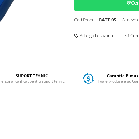
💬
Cer
Cod Produs:
BATT-05
Ai nevoi
Adauga la Favorite
Cere 
SUPORT TEHNIC
Garantie Bimax
Personal calificat pentru suport tehnic
Toate produsele au Gar