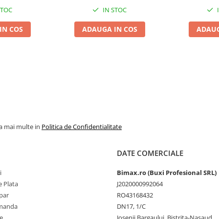
STOC
IN STOC
IN COS
ADAUGA IN COS
ADAUG
la mai multe in
Politica de Confidentialitate
DATE COMERCIALE
i
Bimax.ro (Buxi Profesional SRL)
 Plata
J2020000992064
par
RO43168432
omanda
DN17, 1/C
e
Josenii Bargaului, Bistrita-Nasaud