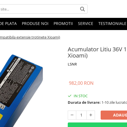
DE PLATA
PRODUSE NOI
PROMOTII
SERVICE
TESTIMONIALE
mpatibila extensie trotinete Xioami)
Acumulator Litiu 36V 1
Xioami)
LSNR
982,00 RON
IN STOC
Durata de livrare:
1-10 zile lucrat
ADAUG