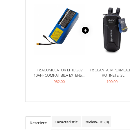
ACCESORII
Huse
Toate accesoriile la Triciclete
Masini Electrice
Masina Electrica RDB
Masina Electrica Arora
Masina Electrica 25 km/h
Masina Electrica 2 Locuri fara
Permis
1 x ACUMULATOR LITIU 36V
1 x GEANTA IMPERMEAB
10AH (COMPATIBILA EXTENSIE
TROTINETE, 3L
Scutere Electrice
TROTINETE XIOAMI)
982,00
100,00
⬇ TIPURI
Cu 2 Roti
Cu 3 Roti
Cu 3 Roti fara Permis
Cu 4 Roti
Caracteristici
Review-uri
(0)
Cu Pedale
Descriere
Fara Permis