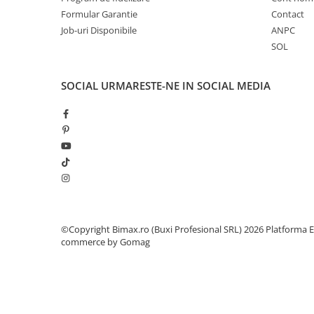
Formular Garantie
Contact
Cauciuc Trotineta Electrica
Job-uri Disponibile
ANPC
Camera Trotineta Electrica
SOL
Incarcator Trotineta Electrica
Controller Trotineta Electrica
SOCIAL
URMARESTE-NE IN SOCIAL MEDIA
Acceleratie Trotineta Electrica
Display/Ecran Trotineta Electrica
Motor Trotineta Electrica
Kit Frână Hidraulică
Franare Trotineta Electrica
Aparatori Noroi Trotineta Electrica
Electrice Diverse, Contacte,
Butoane
Lumini Trotinete Electrice
©Copyright Bimax.ro (Buxi Profesional SRL) 2026
Platforma E
commerce by Gomag
Piese Kugoo
Kukirin M4 MAX
Kukirin S1 MAX 2025-2026
KuKirin G2