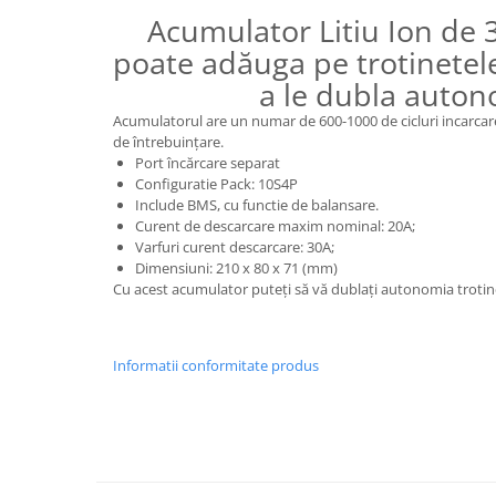
Acumulator Litiu Ion de 3
25 km/h
poate adăuga pe trotinetel
45 km/h
a le dubla auton
50 km/h
Chopper
Acumulatorul are un numar de 600-1000 de cicluri incarcar
de întrebuințare.
Harley
Port încărcare separat
⬇ MARCI
Configuratie Pack: 10S4P
Include BMS, cu functie de balansare.
➔ Geeli
Curent de descarcare maxim nominal: 20A;
➔ RDB
Varfuri curent descarcare: 30A;
➔ Volta
Dimensiuni: 210 x 80 x 71 (mm)
Cu acest acumulator puteți să vă dublați autonomia trotin
➔ Z-Tech
➔ Kuba
PIESE DE SCHIMB
Informatii conformitate produs
Acceleratii
Baterii
Baterii 48V
Baterii 60V