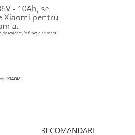
6V - 10Ah, se
e Xiaomi pentru
omia.
e-descarcare, în funcție de modul
etei
XIAOMI
.
RECOMANDARI