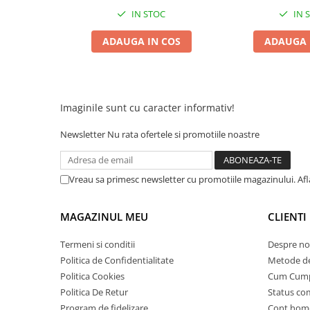
Acumulatori 24V
IN STOC
IN 
Acumulatori 36V
ADAUGA IN COS
ADAUGA 
Acumulatori 48V
Cauciucuri
Cauciucuri Fat Bike
Camere
Imaginile sunt cu caracter informativ!
Controllere
Display
Newsletter
Nu rata ofertele si promotiile noastre
Incarcatoare 24V
Incarcatoare 36V
Vreau sa primesc newsletter cu promotiile magazinului. Af
Incarcatoare 48V
ACCESORII
MAGAZINUL MEU
CLIENTI
Lumini
Termeni si conditii
Despre no
Kit Conversie
Politica de Confidentialitate
Metode de
Piese Trotinete Electrice
Politica Cookies
Cum Cum
PIESE UNIVERSALE
Politica De Retur
Status c
Baterie Trotineta Electrica
Program de fidelizare
Cont hom