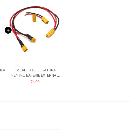
ILA
1 x CABLU DE LEGATURA
PENTRU BATERIE EXTERNA -
XIAOMI
74,00