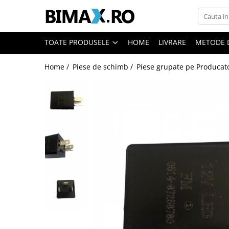
Toate Produsele
TOATE PRODUSELE
HOME
LIVRARE
METODE 
Triciclete Electrice
Home /
Piese de schimb /
Piese grupate pe Producat
⬇ TIPURI
➔ Cu 1 Loc
➔ Cu 2 Locuri
➔ Acoperita
➔ Adulti - Fara permis
➔ Adulti - 2 Locuri
➔ Adulti - cu Cabina
➔ Cu 3 Roti
➔ Cu Cabina
➔ Cu Cabina fara Permis
➔ Cu Cabina Inchisa
➔ Cu Remorca