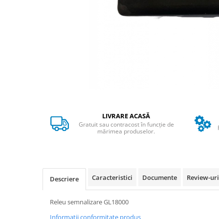
➔ Cu Remorca Fara Permis
➔ Cu Volan
➔ Fara Permis
➔ 4000W
⬇ MARCI
➔ Volta
➔ Kuba
➔ Jinpeng/AMR
➔ RDB
LIVRARE ACASĂ
➔ Ruris
Gratuit sau contracost în funcție de
➔ Arora
mărimea produselor.
PIESE DE SCHIMB
Baterii
Camere
Caracteristici
Documente
Review-ur
Descriere
Cauciucuri
Controllere
Releu semnalizare GL18000
Incarcatoare
Informatii conformitate produs