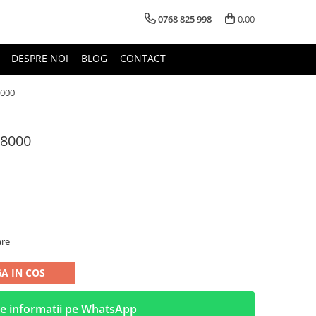
0768 825 998
0,00
DESPRE NOI
BLOG
CONTACT
8000
18000
are
A IN COS
e informatii pe WhatsApp