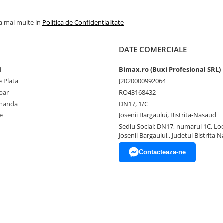
la mai multe in
Politica de Confidentialitate
DATE COMERCIALE
i
Bimax.ro (Buxi Profesional SRL)
 Plata
J2020000992064
par
RO43168432
omanda
DN17, 1/C
e
Josenii Bargaului, Bistrita-Nasaud
Sediu Social: DN17, numarul 1C, Loc
Josenii Bargaului,, Judetul Bistrita 
Contacteaza-ne