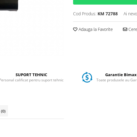
Cod Produs:
KM 72788
Ai nevo
Adauga la Favorite
Cere 
SUPORT TEHNIC
Garantie Bimax
Personal calificat pentru suport tehnic
Toate produsele au Gar
i
(0)