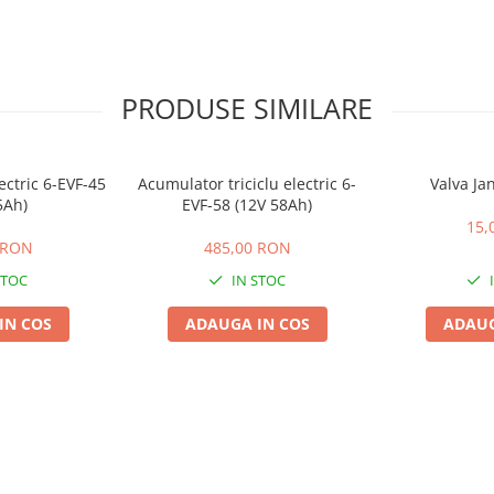
PRODUSE SIMILARE
lectric 6-EVF-45
Acumulator triciclu electric 6-
Valva Ja
5Ah)
EVF-58 (12V 58Ah)
15,
 RON
485,00 RON
STOC
IN STOC
IN COS
ADAUGA IN COS
ADAUG