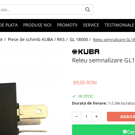
DE PLATA
PRODUSE NOI
PROMOTII
SERVICE
TESTIMONIALE
or /
Piese de schimb KUBA / RKS /
GL 18000 /
Releu semnalizare GL1
Releu semnalizare GL
89,00 RON
IN STOC
Durata de livrare:
1-2 zile lucrato
ADAUG
💬
Cer