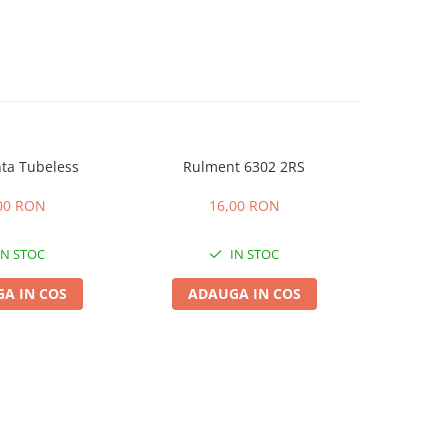
nta Tubeless
Rulment 6302 2RS
Anvelopa 4
00 RON
16,00 RON
2
IN STOC
IN STOC
A IN COS
ADAUGA IN COS
ADA