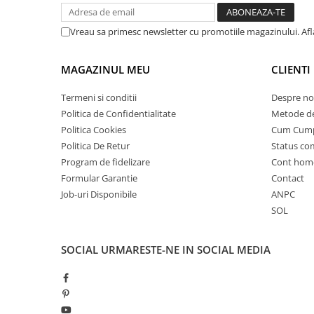
25 km/h
Vreau sa primesc newsletter cu promotiile magazinului. Af
45 km/h
50 km/h
MAGAZINUL MEU
CLIENTI
Chopper
Harley
Termeni si conditii
Despre no
⬇ MARCI
Politica de Confidentialitate
Metode de
➔ Geeli
Politica Cookies
Cum Cum
Politica De Retur
Status c
➔ RDB
Program de fidelizare
Cont hom
➔ Volta
Formular Garantie
Contact
➔ Z-Tech
Job-uri Disponibile
ANPC
➔ Kuba
SOL
PIESE DE SCHIMB
Acceleratii
SOCIAL
URMARESTE-NE IN SOCIAL MEDIA
Baterii
Baterii 48V
Baterii 60V