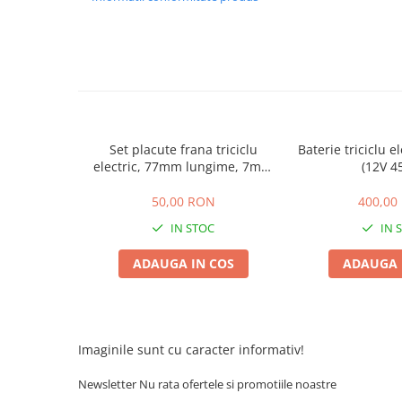
ACCESORII
Huse
Toate accesoriile la Triciclete
Masini Electrice
Masina Electrica RDB
Masina Electrica Arora
Set placute frana triciclu
Baterie triciclu e
Masina Electrica 25 km/h
electric, 77mm lungime, 7mm
(12V 4
grosime
Masina Electrica 2 Locuri fara
50,00 RON
400,00
Permis
IN STOC
IN 
Scutere Electrice
⬇ TIPURI
ADAUGA IN COS
ADAUGA 
Cu 2 Roti
Cu 3 Roti
Cu 3 Roti fara Permis
Imaginile sunt cu caracter informativ!
Cu 4 Roti
Cu Pedale
Newsletter
Nu rata ofertele si promotiile noastre
Fara Permis