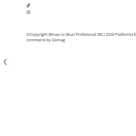
Camere
Cauciucuri
Controllere
Incarcatoare
Biciclete Electrice
©Copyright Bimax.ro (Buxi Profesional SRL) 2026
Platforma E
commerce by Gomag
⬇ TIPURI
Barbati
Dama
Ieftine
Pliabila
Tip Scuter
⬇ MARCI
Kuba
Ztech
PIESE DE SCHIMB
Acceleratii
Acumulatori