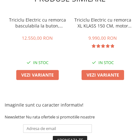
Franare
Relee
Triciclu Electric cu remorca
Triciclu Electric cu remorca
Pedale si accesorii
basculabila la buton,
XL KLASS 150 CM, motor
4000W, Fara Permis, RDB
4000W, Fara Permis, RDB
Mecanica
XL-KLASS 4 HIDRAULIC, CIV
XL-KLASS4, Omologata, CIV
12.550,00 RON
9.990,00 RON
Conectori - Sigurante
inclus
inclus
Spite
Tranzistori Mosfet - Senzori
IN STOC
IN STOC
Invertor tensiune
VEZI VARIANTE
VEZI VARIANTE
Piese Trotineta Electrica - grupate
pe Brand
Piese tricicluri electrice univerale
Imaginile sunt cu caracter informativ!
Piese Trotinete Electrice
Universale
Newsletter
Nu rata ofertele si promotiile noastre
Piese Scutere Electrice universale
Incarcatoare