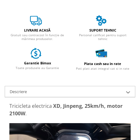
25 km/h
45 km/h
50 km/h
LIVRARE ACASĂ
SUPORT TEHNIC
Chopper
Gratuit sau contracost în funcție de
Personal calificat pentru suport
mărimea produselor.
tehnic
Harley
⬇ MARCI
➔ Geeli
Garantie Bimax
Plata cash sau in rate
➔ RDB
Toate produsele au Garantie
Poti plati atat integral cat si in rate
➔ Volta
➔ Z-Tech
➔ Kuba
Descriere
PIESE DE SCHIMB
Tricicleta electrica
XD, Jinpeng, 25km/h, motor
Acceleratii
2100W
.
Baterii
Baterii 48V
Baterii 60V