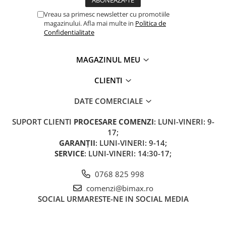
Acceleratii
Vreau sa primesc newsletter cu promotiile
Acumulatori
magazinului. Afla mai multe in
Politica de
Confidentialitate
Anvelope si camere
Controllere
MAGAZINUL MEU
Display / Bord
CLIENTI
Motoare
Piese grupate pe Producator
DATE COMERCIALE
Accesorii
SUPORT CLIENTI
PROCESARE COMENZI
: LUNI-VINERI: 9-
Huse / Parbrize
17;
Toamna-Iarna
GARANȚII
: LUNI-VINERI: 9-14;
SERVICE
: LUNI-VINERI: 14:30-17;
Oglinzi
Antifurturi
0768 825 998
Cosuri, Cutii, Scaune
comenzi@bimax.ro
SOCIAL
URMARESTE-NE IN SOCIAL MEDIA
Suport Telefoane
Pompe