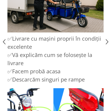
Acumulatori 24V
Acumulatori 36V
Acumulatori 48V
Cauciucuri
Cauciucuri Fat Bike
Camere
✅Livrare cu mașini proprii în condiții
Controllere
excelente
Display
✅Vă explicăm cum se folosește la
Incarcatoare 24V
Incarcatoare 36V
livrare
Incarcatoare 48V
✅Facem probă acasa
ACCESORII
✅Descarcăm singuri pe rampe
Lumini
Kit Conversie
Piese Trotinete Electrice
PIESE UNIVERSALE
Baterie Trotineta Electrica