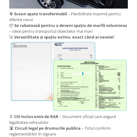
KuKirin G2 MASTER
Kukirin G2 MAX
🔄
Scaun spate transformabil
– Flexibilitate maximă pentru
diferite nevoi
KuKirin G2 PRO
📦
Se rabatează pentru a deveni spațiu de marfă voluminos
KuKirin G3 PRO
– Ideal pentru transportul obiectelor mai mari
Kukirin G4 (2025)
🚀
Versatilitate și spațiu extins, exact când ai nevoie!
KuKirin S1 PRO
Kugoo S1
Kugoo G2 Pro
Piese Xiaomi
Scooter 3 (Mi3)
Scooter 3 Lite (Mi3 Lite)
Scooter 4 PRO (Mi4 PRO)
Essential, M365, 1S
PRO / PRO2
📄
CIV inclus emis de RAR
– Document oficial care asigură
Scooter 4 Ultra
legalitatea vehiculului
Piese Xiaomi Scooter 5
🛣️
Circuli legal pe drumurile publice
– Totul conform
Piese Xiaomi Scooter Elite
reglementărilor în vigoare