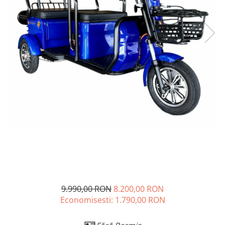
➔ Cu Remorca Fara Permis
➔ Cu Volan
➔ Fara Permis
➔ 4000W
⬇ MARCI
➔ Volta
➔ Kuba
➔ Jinpeng/AMR
➔ RDB
➔ Ruris
➔ Arora
PIESE DE SCHIMB
Baterii
Camere
9.990,00 RON
8.200,00 RON
Cauciucuri
Economisesti:
1.790,00
RON
Controllere
Incarcatoare
🪪