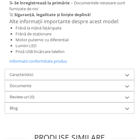
📝
Se înregistrează la primărie
– Documentele necesare sunt
Piese Xiaomi Scooter 5 PLUS
furnizate de noi
Piese Xiaomi Scooter 5 PRO
🚀
Siguranță, legalitate și liniște deplină!
Piese Xiaomi Scooter 5 MAX
Alte informații importante despre acest model:
Piese Xiaomi Scooter 6 PRO
Frână la mână față/spate
Frână de staționare
Piese Xiaomi Scooter 6 MAX
Motor puternic cu diferențial
Piese Xiaomi Scooter 6
Lumini LED
Priză USB încărcare telefon
Scooter 4 Lite
Accesorii Trotinete
Informatii conformitate produs
Piese Segway/Ninebot
Caracteristici
ES1, ES2, ES3
Documente
Ninebot Segway ZT3 PRO
Piese de Schimb
Review-uri
(0)
Senzori Pedelec
Blog
Becuri
Piese Hoverboard
Piese masinute electrice copii
PRODUSE SIMILARE