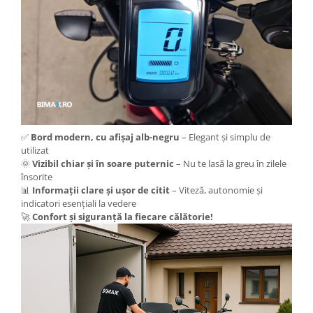
Camere
Cauciucuri
Controllere
Incarcatoare
Biciclete Electrice
⬇ TIPURI
Barbati
Dama
✅
Bord modern, cu afișaj alb-negru
– Elegant și simplu de
Ieftine
utilizat
🌞
Vizibil chiar și în soare puternic
– Nu te lasă la greu în zilele
Pliabila
însorite
Tip Scuter
📊
Informații clare și ușor de citit
– Viteză, autonomie și
indicatori esențiali la vedere
⬇ MARCI
🚀
Confort și siguranță la fiecare călătorie!
Kuba
Ztech
PIESE DE SCHIMB
Acceleratii
Acumulatori