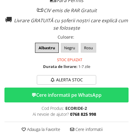
Fără Permis
ACCESORII
📜
CIV emis de RAR Gratuit
Huse
🚚
Toate accesoriile la Triciclete
Livrare GRATUITĂ cu șoferii noștri care explică cum
Masini Electrice
se folosește
Masina Electrica RDB
Culoare
:
Masina Electrica Arora
Albastru
Negru
Rosu
Masina Electrica 25 km/h
STOC EPUIZAT
Masina Electrica 2 Locuri fara
Durata de livrare:
1-7 zile
Permis
Scutere Electrice
ALERTA STOC
⬇ TIPURI
Cu 2 Roti
💬
Cere informatii pe WhatsApp
Cu 3 Roti
Cod Produs:
ECORIDE-2
Cu 3 Roti fara Permis
Ai nevoie de ajutor?
0768 825 998
Cu 4 Roti
Cu Pedale
Adauga la Favorite
Cere informatii
Fara Permis