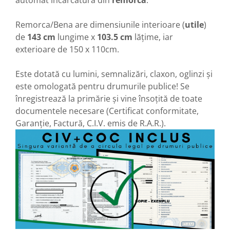
automat încărcătura din
remorcă
.
Acumulatori 24V
Acumulatori 36V
Remorca/Bena are dimensiunile interioare (
utile
)
Acumulatori 48V
de
143 cm
lungime x
103.5 cm
lățime, iar
Cauciucuri
exterioare de 150 x 110cm.
Cauciucuri Fat Bike
Camere
Este dotată cu lumini, semnalizări, claxon, oglinzi și
este omologată pentru drumurile publice! Se
Controllere
înregistrează la primărie și vine însoțită de toate
Display
documentele necesare (Certificat conformitate,
Incarcatoare 24V
Garanție, Factură, C.I.V. emis de R.A.R.).
Incarcatoare 36V
Incarcatoare 48V
ACCESORII
Lumini
Kit Conversie
Piese Trotinete Electrice
PIESE UNIVERSALE
Baterie Trotineta Electrica