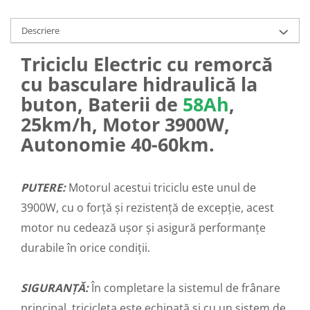
25 km/h
Descriere
45 km/h
50 km/h
Triciclu Electric cu remorcă
Chopper
cu basculare hidraulică la
Harley
buton, Baterii de
58Ah
,
⬇ MARCI
25km/h, Motor 3900W,
➔ Geeli
Autonomie 40-60km.
➔ RDB
➔ Volta
➔ Z-Tech
PUTERE:
Motorul acestui triciclu este unul de
➔ Kuba
3900W, cu o forță și rezistență de excepție, acest
PIESE DE SCHIMB
motor nu cedează ușor și asigură performanțe
Acceleratii
durabile în orice condiții.
Baterii
Baterii 48V
SIGURANȚĂ:
În completare la sistemul de frânare
Baterii 60V
principal, tricicleta este echipată și cu un sistem de