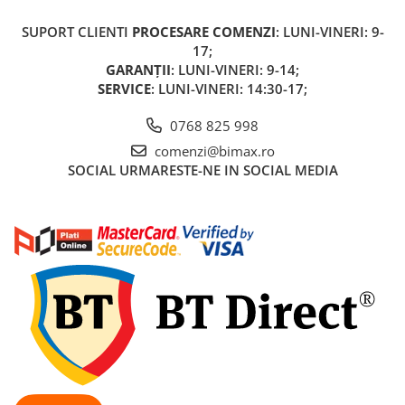
Piese Xiaomi Scooter 5 PLUS
SUPORT CLIENTI
PROCESARE COMENZI
: LUNI-VINERI: 9-
Piese Xiaomi Scooter 5 PRO
17;
Piese Xiaomi Scooter 5 MAX
GARANȚII
: LUNI-VINERI: 9-14;
Piese Xiaomi Scooter 6 PRO
SERVICE
: LUNI-VINERI: 14:30-17;
Piese Xiaomi Scooter 6 MAX
0768 825 998
Piese Xiaomi Scooter 6
comenzi@bimax.ro
Scooter 4 Lite
SOCIAL
URMARESTE-NE IN SOCIAL MEDIA
Accesorii Trotinete
Piese Segway/Ninebot
ES1, ES2, ES3
Ninebot Segway ZT3 PRO
Piese de Schimb
Senzori Pedelec
Becuri
Piese Hoverboard
Piese masinute electrice copii