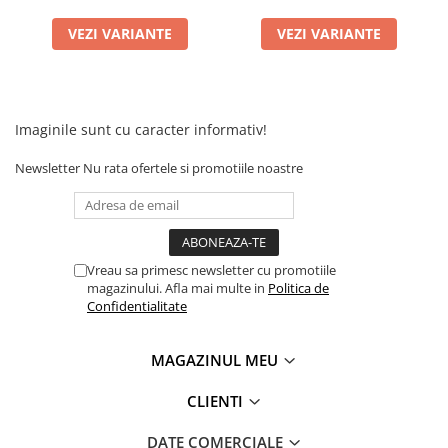
KuKirin G2 MASTER
VEZI VARIANTE
VEZI VARIANTE
Kukirin G2 MAX
KuKirin G2 PRO
KuKirin G3 PRO
Kukirin G4 (2025)
Imaginile sunt cu caracter informativ!
KuKirin S1 PRO
Newsletter
Nu rata ofertele si promotiile noastre
Kugoo S1
Kugoo G2 Pro
Piese Xiaomi
Scooter 3 (Mi3)
Vreau sa primesc newsletter cu promotiile
Scooter 3 Lite (Mi3 Lite)
magazinului. Afla mai multe in
Politica de
Scooter 4 PRO (Mi4 PRO)
Confidentialitate
Essential, M365, 1S
PRO / PRO2
MAGAZINUL MEU
Scooter 4 Ultra
CLIENTI
Piese Xiaomi Scooter 5
Piese Xiaomi Scooter Elite
DATE COMERCIALE