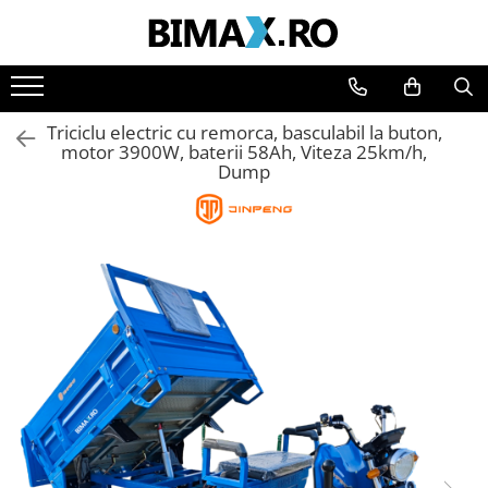
Toate Produsele
Triciclete Electrice
Triciclu electric cu remorca, basculabil la buton,
⬇ TIPURI
motor 3900W, baterii 58Ah, Viteza 25km/h,
Dump
➔ Cu 1 Loc
➔ Cu 2 Locuri
➔ Acoperita
➔ Adulti - Fara permis
➔ Adulti - 2 Locuri
➔ Adulti - cu Cabina
➔ Cu 3 Roti
➔ Cu Cabina
➔ Cu Cabina fara Permis
➔ Cu Cabina Inchisa
➔ Cu Remorca