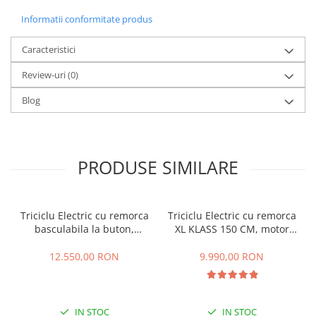
Cauciuc Trotineta Electrica
Informatii conformitate produs
Camera Trotineta Electrica
Caracteristici
Incarcator Trotineta Electrica
Controller Trotineta Electrica
Review-uri
(0)
Acceleratie Trotineta Electrica
Blog
Display/Ecran Trotineta Electrica
Motor Trotineta Electrica
Kit Frână Hidraulică
Franare Trotineta Electrica
PRODUSE SIMILARE
Aparatori Noroi Trotineta Electrica
Electrice Diverse, Contacte,
Butoane
Triciclu Electric cu remorca
Triciclu Electric cu remorca
basculabila la buton,
XL KLASS 150 CM, motor
Lumini Trotinete Electrice
4000W, Fara Permis, RDB
4000W, Fara Permis, RDB
Piese Kugoo
XL-KLASS 4 HIDRAULIC, CIV
XL-KLASS4, Omologata, CIV
12.550,00 RON
9.990,00 RON
inclus
inclus
Kukirin M4 MAX
Kukirin S1 MAX 2025-2026
KuKirin G2
IN STOC
IN STOC