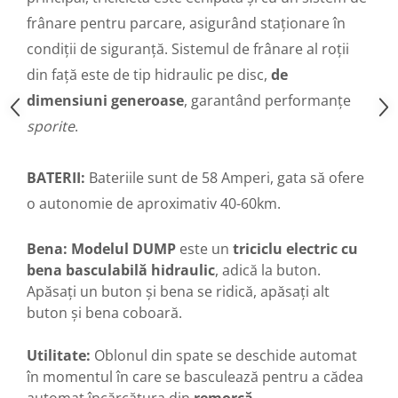
Camere
frânare pentru parcare, asigurând staționare în
Cauciucuri
condiții de siguranță. Sistemul de frânare al roții
Controllere
Incarcatoare
din față este de tip hidraulic pe disc,
de
Biciclete Electrice
dimensiuni generoase
, garantând performanțe
⬇ TIPURI
sporite
.
Barbati
Dama
BATERII:
Bateriile sunt de 58 Amperi, gata să ofere
Ieftine
o autonomie de aproximativ 40-60km.
Pliabila
Tip Scuter
Bena: Modelul DUMP
este un
triciclu electric cu
⬇ MARCI
bena basculabilă hidraulic
, adică la buton.
Kuba
Apăsați un buton și bena se ridică, apăsați alt
Ztech
buton și bena coboară.
PIESE DE SCHIMB
Utilitate:
Oblonul din spate se deschide automat
Acceleratii
în momentul în care se basculează pentru a cădea
Acumulatori