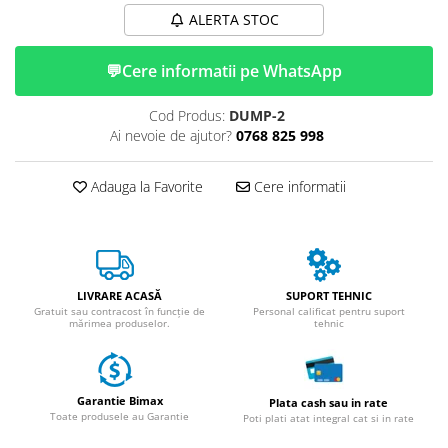
ACCESORII
ALERTA STOC
Huse
Toate accesoriile la Triciclete
💬
Cere informatii pe WhatsApp
Masini Electrice
Masina Electrica RDB
Cod Produs:
DUMP-2
Ai nevoie de ajutor?
0768 825 998
Masina Electrica Arora
Masina Electrica 25 km/h
Adauga la Favorite
Cere informatii
Masina Electrica 2 Locuri fara
Permis
Scutere Electrice
⬇ TIPURI
LIVRARE ACASĂ
SUPORT TEHNIC
Gratuit sau contracost în funcție de
Personal calificat pentru suport
Cu 2 Roti
mărimea produselor.
tehnic
Cu 3 Roti
Cu 3 Roti fara Permis
Cu 4 Roti
Garantie Bimax
Plata cash sau in rate
Toate produsele au Garantie
Cu Pedale
Poti plati atat integral cat si in rate
Fara Permis