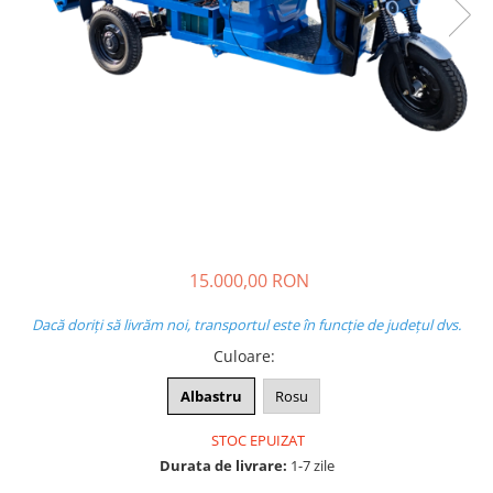
➔ Cu Remorca Fara Permis
➔ Cu Volan
➔ Fara Permis
➔ 4000W
⬇ MARCI
➔ Volta
➔ Kuba
➔ Jinpeng/AMR
➔ RDB
➔ Ruris
15.000,00 RON
➔ Arora
PIESE DE SCHIMB
Dacă doriți să livrăm noi, transportul este în funcție de județul dvs.
Culoare
:
Baterii
Camere
Albastru
Rosu
Cauciucuri
STOC EPUIZAT
Controllere
Durata de livrare:
1-7 zile
Incarcatoare