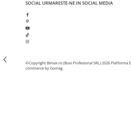
Camere
SOCIAL
URMARESTE-NE IN SOCIAL MEDIA
Cauciucuri
Controllere
Incarcatoare
Biciclete Electrice
⬇ TIPURI
Barbati
Dama
Ieftine
©Copyright Bimax.ro (Buxi Profesional SRL) 2026
Platforma E
commerce by Gomag
Pliabila
Tip Scuter
⬇ MARCI
Kuba
Ztech
PIESE DE SCHIMB
Acceleratii
Acumulatori