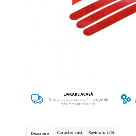
➔ Cu Remorca Fara Permis
➔ Cu Volan
➔ Fara Permis
➔ 4000W
⬇ MARCI
➔ Volta
➔ Kuba
➔ Jinpeng/AMR
➔ RDB
➔ Ruris
➔ Arora
PIESE DE SCHIMB
LIVRARE ACASĂ
Baterii
Gratuit sau contracost în funcție de
mărimea produselor.
Camere
Cauciucuri
Controllere
Incarcatoare
Caracteristici
Review-uri
(0)
Descriere