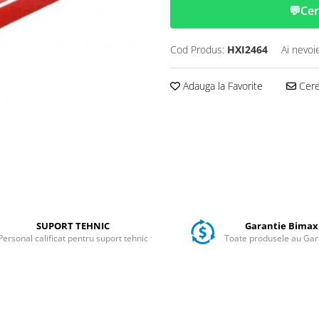
💬
Cer
Cod Produs:
HXI2464
Ai nevoi
Adauga la Favorite
Cere 
SUPORT TEHNIC
Garantie Bimax
Personal calificat pentru suport tehnic
Toate produsele au Gar