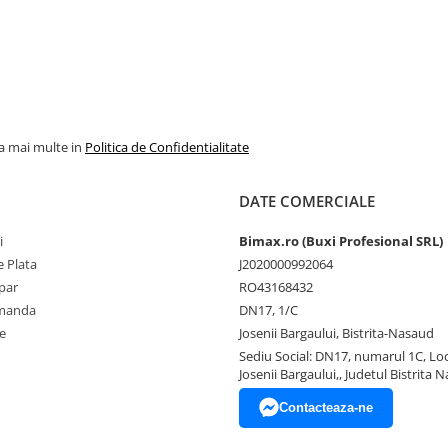
la mai multe in
Politica de Confidentialitate
DATE COMERCIALE
i
Bimax.ro (Buxi Profesional SRL)
 Plata
J2020000992064
par
RO43168432
omanda
DN17, 1/C
e
Josenii Bargaului, Bistrita-Nasaud
Sediu Social: DN17, numarul 1C, Loc
Josenii Bargaului,, Judetul Bistrita 
Contacteaza-ne