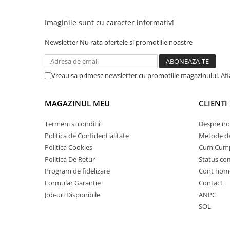
25 km/h
Imaginile sunt cu caracter informativ!
45 km/h
50 km/h
Newsletter
Nu rata ofertele si promotiile noastre
Chopper
Harley
Vreau sa primesc newsletter cu promotiile magazinului. Af
⬇ MARCI
➔ Geeli
MAGAZINUL MEU
CLIENTI
➔ RDB
➔ Volta
Termeni si conditii
Despre no
➔ Z-Tech
Politica de Confidentialitate
Metode de
Politica Cookies
Cum Cum
➔ Kuba
Politica De Retur
Status c
PIESE DE SCHIMB
Program de fidelizare
Cont hom
Acceleratii
Formular Garantie
Contact
Baterii
Job-uri Disponibile
ANPC
Baterii 48V
SOL
Baterii 60V