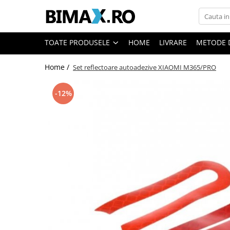
Toate Produsele
TOATE PRODUSELE
HOME
LIVRARE
METODE 
Triciclete Electrice
Home /
Set reflectoare autoadezive XIAOMI M365/PRO
⬇ TIPURI
➔ Cu 1 Loc
-12%
➔ Cu 2 Locuri
➔ Acoperita
➔ Adulti - Fara permis
➔ Adulti - 2 Locuri
➔ Adulti - cu Cabina
➔ Cu 3 Roti
➔ Cu Cabina
➔ Cu Cabina fara Permis
➔ Cu Cabina Inchisa
➔ Cu Remorca