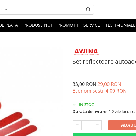
DE PLATA
PRODUSE NOI
PROMOTII
SERVICE
TESTIMONIALE
Set reflectoare auto
33,00 RON
29,00 RON
Economisesti:
4,00
RON
IN STOC
Durata de livrare:
1-2 zile lucrato
ADAUG