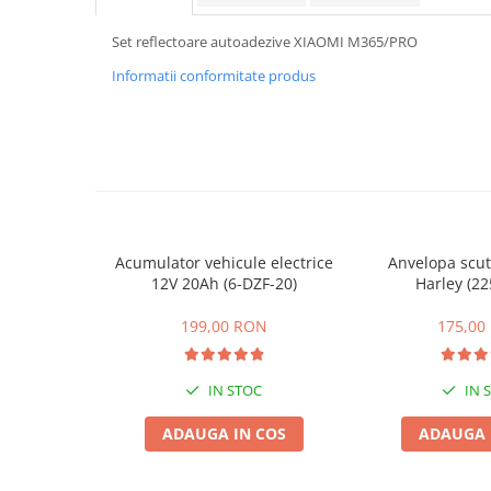
ACCESORII
Huse
Set reflectoare autoadezive XIAOMI M365/PRO
Toate accesoriile la Triciclete
Informatii conformitate produs
Masini Electrice
Masina Electrica RDB
Masina Electrica Arora
Masina Electrica 25 km/h
Masina Electrica 2 Locuri fara
Permis
Acumulator vehicule electrice
Anvelopa scut
12V 20Ah (6-DZF-20)
Harley (22
Scutere Electrice
⬇ TIPURI
199,00 RON
175,00
Cu 2 Roti
Cu 3 Roti
IN STOC
IN 
Cu 3 Roti fara Permis
Cu 4 Roti
ADAUGA IN COS
ADAUGA 
Cu Pedale
Fara Permis