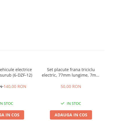
hicule electrice
Set placute frana triciclu
Incarcator
surub (6-DZF-12)
electric, 77mm lungime, 7mm
60V 2
grosime
ON
140,00 RON
50,00 RON
1
IN STOC
IN STOC
A IN COS
ADAUGA IN COS
ADA