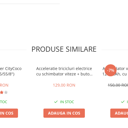
PRODUSE SIMILARE
er CityCoco
Acceleratie tricicluri electrice
Acumulator ve
-7%
5/55/8")
cu schimbator viteze + buton
12V 12Ah, cu 
mers inainte,inapoi
 RON
129,00 RON
150,00 R
STOC
IN STOC
IN COS
ADAUGA IN COS
ADAUG