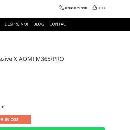
0768 825 998
0,00
DESPRE NOI
BLOG
CONTACT
adezive XIAOMI M365/PRO
are
A IN COS